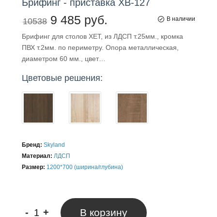
Брифинг
-
приставка ХВ
-
127
9 485 руб.
В наличии
10538
Брифинг для столов XET, из ЛДСП т.25мм., кромка
ПВХ т.2мм. по периметру. Опора металлическая,
диаметром 60 мм., цвет…
Цветовые решения:
Бренд:
Skyland
Материал:
ЛДСП
Размер:
1200*700 (ширина/глубина)
-
+
В корзину