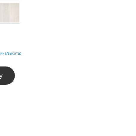
бина/высота)
у