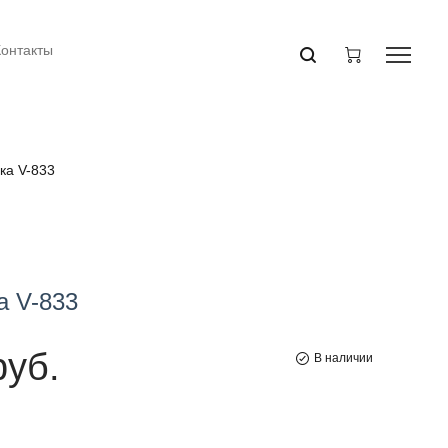
Контакты
ка V-833
ка
V-833
руб.
В наличии