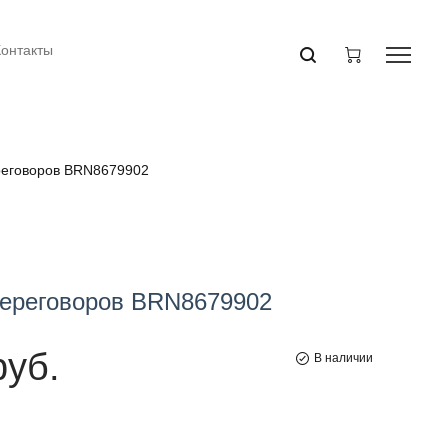
Контакты
реговоров BRN8679902
ереговоров BRN8679902
руб.
В наличии