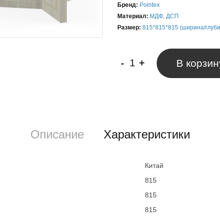
Бренд:
Pointex
Материал:
МДФ, ДСП
Размер:
815*815*815 (ширина/глуби
-
+
В корзин
Описание
Характеристики
Китай
815
815
815