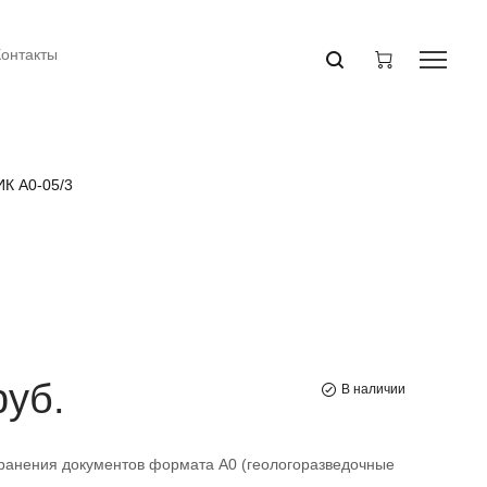
Контакты
К А0-05/3
руб.
В наличии
ранения документов формата А0 (геологоразведочные