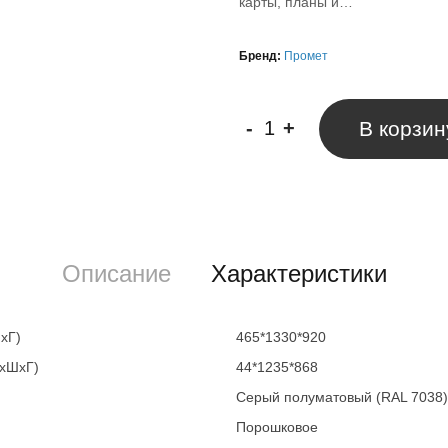
карты, планы и…
Бренд:
Промет
-
+
В корзин
Описание
Характеристики
хГ)
465*1330*920
ВхШхГ)
44*1235*868
Серый полуматовый (RAL 7038)
Порошковое