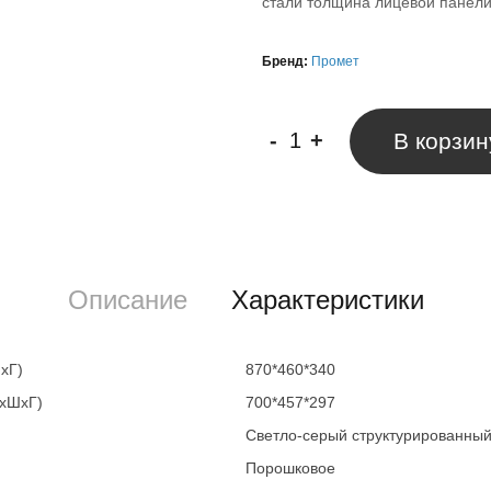
стали толщина лицевой панел
Бренд:
Промет
-
+
В корзин
Описание
Характеристики
хГ)
870*460*340
ВхШхГ)
700*457*297
Светло-серый структурированны
Порошковое