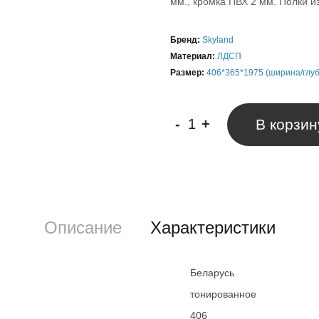
мм., кромка ПВХ 2 мм. Полки 
Бренд:
Skyland
Материал:
ЛДСП
Размер:
406*365*1975 (ширина/глу
-
+
В корзин
Описание
Характеристики
Беларусь
тонированное
406