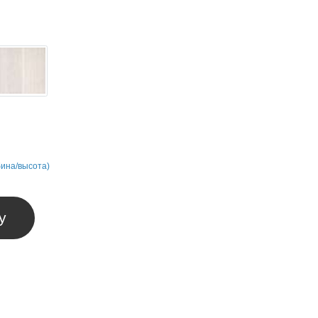
бина/высота)
у