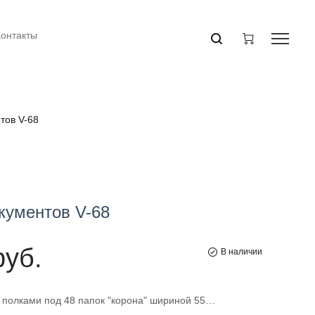
Контакты
тов V-68
кументов V-68
руб.
В наличии
4 полками под 48 папок "корона" шириной 55…