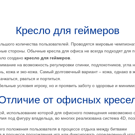
Кресло для геймеров
льшого количества пользователей. Проводятся мировые чемпионат
ные стороны. Обычные кресла для офиса не всегда подходят для п
ыло создано
кресло для геймеров
.
имание на возможность регулировки спинки, подлокотников, угла н
ь, кожа и эко-кожа. Самый долговечный вариант – кожа, однако в ж
ачкаться, рваться и портиться.
бельные условия игроку, но и проявить заботу о здоровье и миними
Отличие от офисных кресе
ой, использование которой для офисного помещения невозможно с
лия под фигуру владельца, во многих реализована система 4D, п
го положения пользователя в процессе отдыха между битвами
я в процессе прохождения игр или фиксировать определенный уго