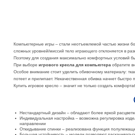
Компьютерные игры – стали неотъемлемой частью жизни бо
сложных уровней/миссий тело играющего отклоняется в раз
Поэтому для создания максимально комфортных условий б
При выборе
игрового кресла для компьютера
обратите вн
Особое внимание стоит уделить обивочному материалу: ткан
потеет и прилипает. Некачественная обивка начнет быстро п
Купить игровое кресло – значит не только создать комфорта
Нестандартный дизайн – обладают более яркой расцветк
Индивидуальная настройка – возможна регулировка изде
направлении
Откидывание спинки – реализована функция полулежаще
Большая устойчивость – модели позволяют раскачиватьс