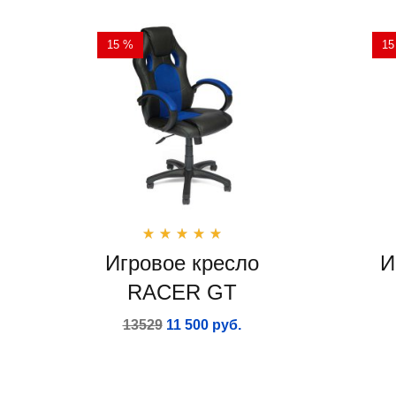
15 %
15
Игровое кресло
И
RACER GT
13529
11 500 руб.