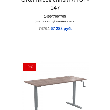
147
1400*700*705
(ширина/глубина/высота)
74764
67 288 руб.
10 %