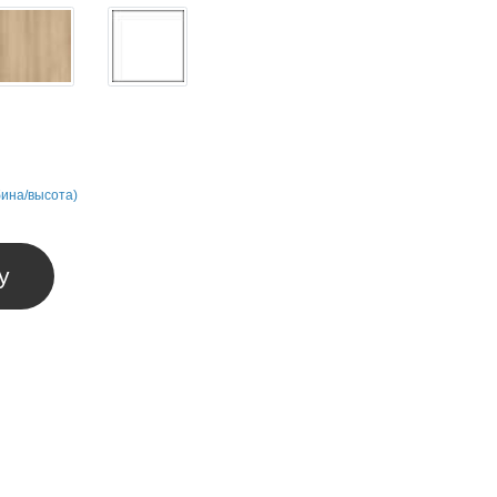
бина/высота)
у