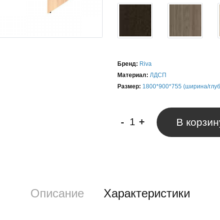
Бренд:
Riva
Материал:
ЛДСП
Размер:
1800*900*755 (ширина/глу
-
+
В корзин
Описание
Характеристики