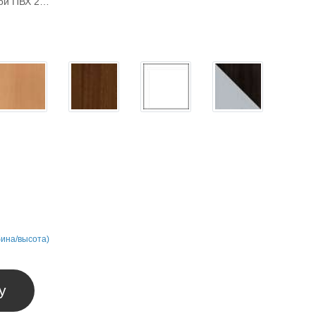
кой ПВХ 2…
бина/высота)
у