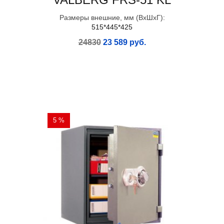
Размеры внешние, мм (ВхШхГ):
515*445*425
24830
23 589 руб.
5 %