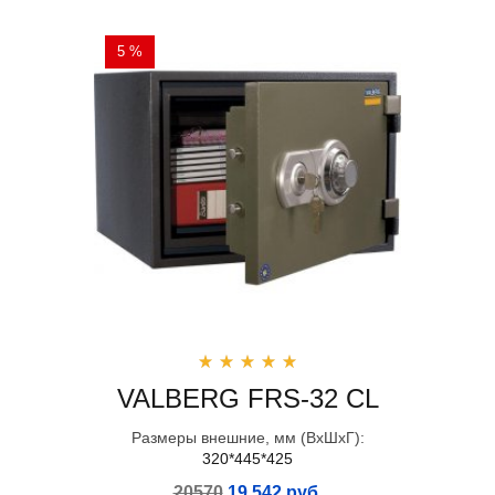
5 %
VALBERG FRS-32 CL
Размеры внешние, мм (ВхШхГ):
320*445*425
20570
19 542 руб.