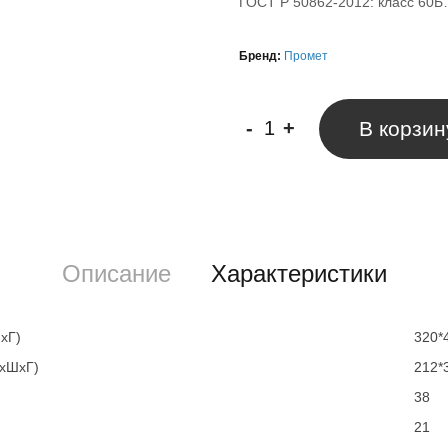
ГОСТ Р 50862-2012: класс 60
Бренд:
Промет
-
+
В корзин
Описание
Характеристики
хГ)
320*
ВхШхГ)
212*
38
21