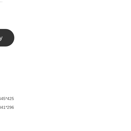
Б…
у
445*425
341*296