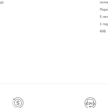
ер)
лото
Поро
5 лет
1 год
60Б